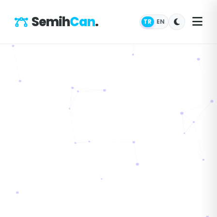
Semih
Can
.
TR
EN