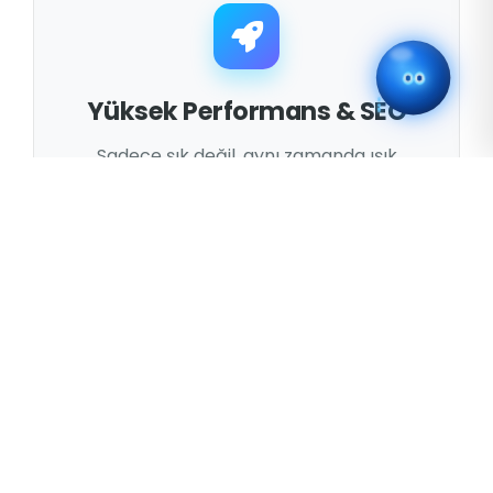
Yüksek Performans & SEO
Sadece şık değil, aynı zamanda ışık
hızında açılan ve Google'da üst
sıralarda yer almanızı sağlayan SEO
uyumlu altyapılar kuruyoruz.
Tam Mobil Uyumluluk