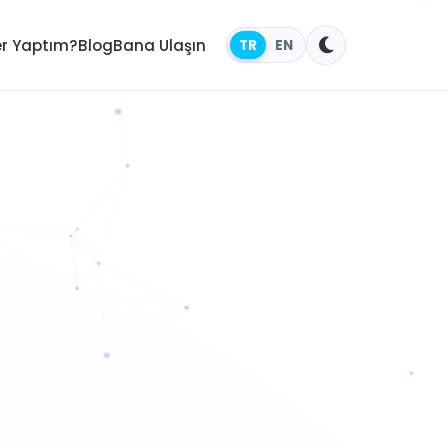
er Yaptım?
Blog
Bana Ulaşın
TR
EN