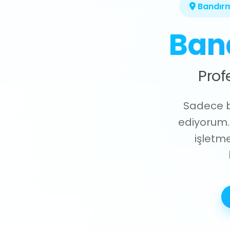
Bandırm
Ban
Prof
Sadece bi
ediyorum.
işletme