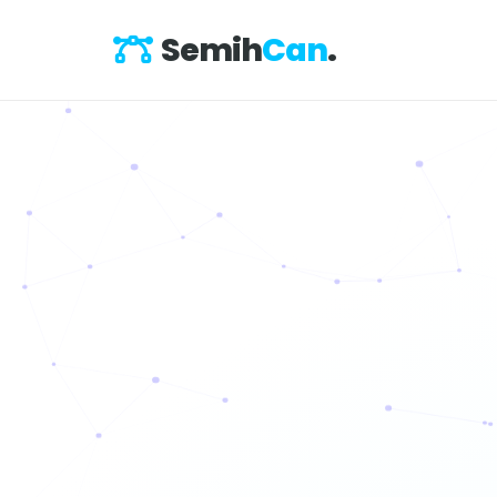
Semih
Can
.