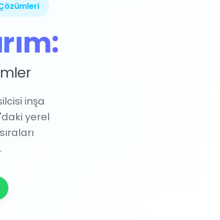
Çözümleri
rım:
ümler
lcisi inşa
daki yerel
sıraları
.