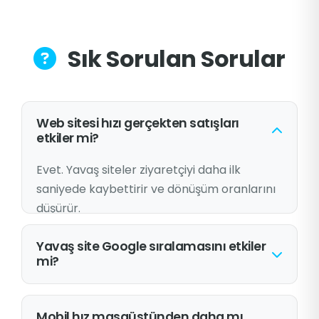
Sık Sorulan Sorular
Web sitesi hızı gerçekten satışları
etkiler mi?
Evet. Yavaş siteler ziyaretçiyi daha ilk
saniyede kaybettirir ve dönüşüm oranlarını
düşürür.
Yavaş site Google sıralamasını etkiler
mi?
Evet. Google hız faktörünü sıralama kriteri
olarak kullanır.
Mobil hız masaüstünden daha mı