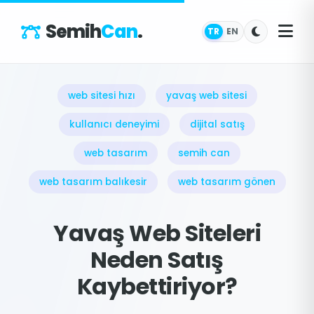
Semih
Can
.
TR
EN
web sitesi hızı
yavaş web sitesi
kullanıcı deneyimi
dijital satış
web tasarım
semih can
web tasarım balıkesir
web tasarım gönen
Yavaş Web Siteleri
Neden Satış
Kaybettiriyor?